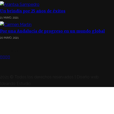
Un brindis por 25 años de éxitos
21 MAYO, 2021
Por una Andalucía de progreso en un mundo global
20 MAYO, 2021
SÍGUENOS
2021 © Todos los derechos reservados | Diseño web
Ideando Estudio