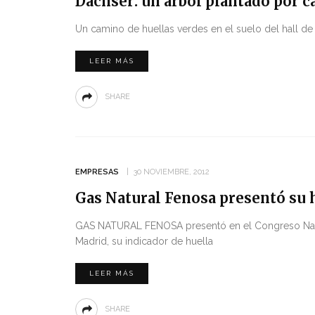
Dachser: un árbol plantado por c
Un camino de huellas verdes en el suelo del hall de 
LEER MÁS
SHARE
EMPRESAS
30 NOVIEMBRE, 2012
Gas Natural Fenosa presentó su 
GAS NATURAL FENOSA presentó en el Congreso Nac
Madrid, su indicador de huella
LEER MÁS
SHARE