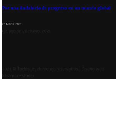
Por una Andalucía de progreso en un mundo global
20 MAYO, 2021
redaccion
20 mayo, 2021
SÍGUENOS
2021 © Todos los derechos reservados | Diseño web
Ideando Estudio