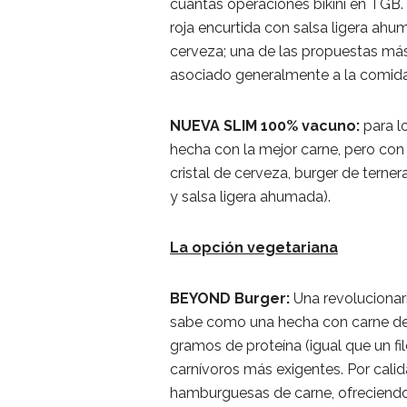
cuantas operaciones bikini en TGB
roja encurtida con salsa ligera ah
cerveza; una de las propuestas más
asociado generalmente a la comida 
NUEVA SLIM 100% vacuno:
para l
hecha con la mejor carne, pero con
cristal de cerveza, burger de terne
y salsa ligera ahumada).
La opción vegetariana
BEYOND Burger:
Una revolucionari
sabe como una hecha con carne de te
gramos de proteína (igual que un f
carnívoros más exigentes. Por calid
hamburguesas de carne, ofreciendo 