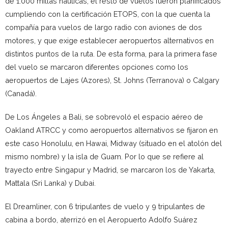
de 1.000 millas náuticas, el resto de vuelos fueron planificados
cumpliendo con la certificación ETOPS, con la que cuenta la
compañía para vuelos de largo radio con aviones de dos
motores, y que exige establecer aeropuertos alternativos en
distintos puntos de la ruta. De esta forma, para la primera fase
del vuelo se marcaron diferentes opciones como los
aeropuertos de Lajes (Azores), St. Johns (Terranova) o Calgary
(Canadá).
De Los Ángeles a Bali, se sobrevoló el espacio aéreo de
Oakland ATRCC y como aeropuertos alternativos se fijaron en
este caso Honolulu, en Hawai, Midway (situado en el atolón del
mismo nombre) y la isla de Guam. Por lo que se refiere al
trayecto entre Singapur y Madrid, se marcaron los de Yakarta,
Mattala (Sri Lanka) y Dubai.
El Dreamliner, con 6 tripulantes de vuelo y 9 tripulantes de
cabina a bordo, aterrizó en el Aeropuerto Adolfo Suárez