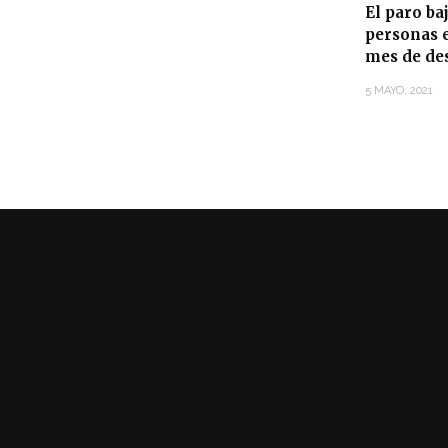
El paro ba
personas e
mes de de
5 MAYO, 2021