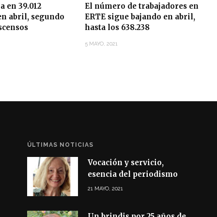
ja en 39.012
El número de trabajadores en
n abril, segundo
ERTE sigue bajando en abril,
scensos
hasta los 638.238
5 MAYO, 2021
ÚLTIMAS NOTICIAS
Vocación y servicio,
esencia del periodismo
21 MAYO, 2021
Un brindis por 25 años de