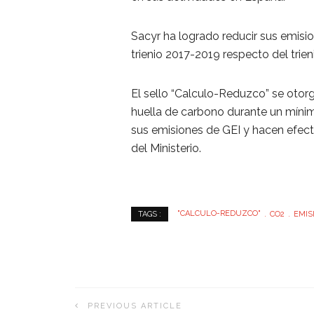
Sacyr ha logrado reducir sus emisi
trienio 2017-2019 respecto del trie
El sello “Calculo-Reduzco” se otorg
huella de carbono durante un mínim
sus emisiones de GEI y hacen efect
del Ministerio.
"CALCULO-REDUZCO"
CO2
EMIS
TAGS :
PREVIOUS ARTICLE