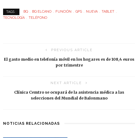
BQ
BQ ELCANO
FUNCIÓN
GPS
NUEVA
TABLET
TAGS :
TECNOLOGÍA
TELÉFONO
PREVIOUS ARTICLE
El gasto medio en telefonía móvil en los hogares es de 108,4 euros
por trimestre
NEXT ARTICLE
Clínica Cemtro se ocupará de la asistencia médica a las
selecciones del Mundial de Balonmano
NOTICIAS RELACIONADAS