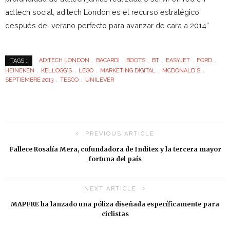
ad:tech social, ad:tech London es el recurso estratégico
después del verano perfecto para avanzar de cara a 2014”.
AD:TECH LONDON
BACARDI
BOOTS
BT
EASYJET
FORD
TAGS :
HEINEKEN
KELLOGG'S
LEGO
MARKETING DIGITAL
MCDONALD'S
SEPTIEMBRE 2013
TESCO
UNILEVER
PREVIOUS ARTICLE
Fallece Rosalía Mera, cofundadora de Inditex y la tercera mayor
fortuna del país
NEXT ARTICLE
MAPFRE ha lanzado una póliza diseñada específicamente para
ciclistas