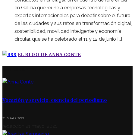
en Galicia que reúne a empresas tecnológicas y
expertos internacionales para debatir sobre el futuro
de las ciudades y sus retos en transformación digital,
sostenibilidad, movilidad inteligente y economía
circular, que se ha celebrado el 11 y 12 de junio […]
EL BLOG DE ANNA CONTE
ÚLTIMAS NOTICIAS
Vocación y servicio, esencia del periodismo
21 MAYO, 2021
redaccion
21 mayo, 2021