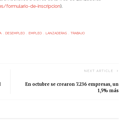
s/formulario-de-inscripcion
).
A
DESEMPLEO
EMPLEO
LANZADERAS
TRABAJO
NEXT ARTICLE
l
En octubre se crearon 7.236 empresas, un
1,5% más