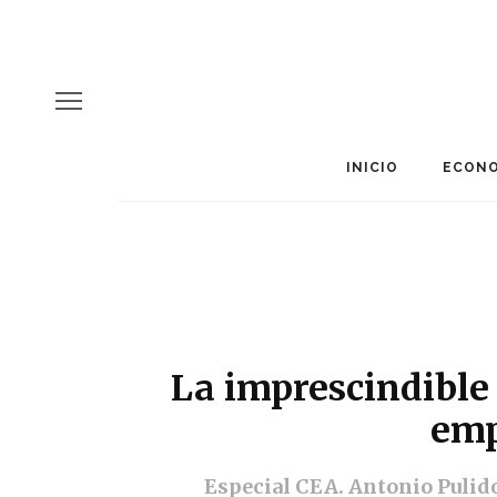
INICIO
ECONO
La imprescindible 
emp
Especial CEA. Antonio Pulido