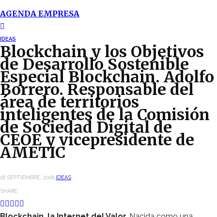
AGENDA EMPRESA
IDEAS
Blockchain y los Objetivos
de Desarrollo Sostenible
Especial Blockchain. Adolfo
Borrero. Responsable del
área de territorios
inteligentes de la Comisión
de Sociedad Digital de
CEOE y vicepresidente de
AMETIC
18 SEPTIEMBRE, 2018
IDEAS
SHARE
Blockchain, la Internet del Valor.
Nacida como una