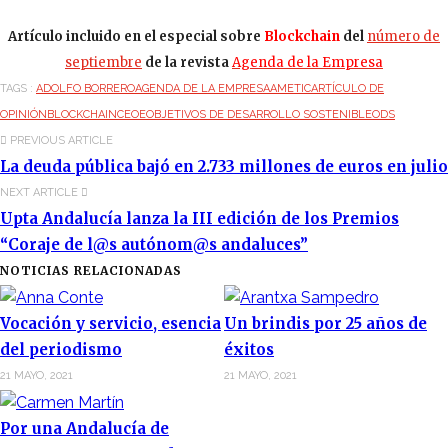
Artículo incluido en el especial sobre
Blockchain
del
número de
septiembre
de la revista
Agenda de la Empresa
TAGS :
ADOLFO BORRERO
AGENDA DE LA EMPRESA
AMETIC
ARTÍCULO DE
OPINIÓN
BLOCKCHAIN
CEOE
OBJETIVOS DE DESARROLLO SOSTENIBLE
ODS
PREVIOUS ARTICLE
La deuda pública bajó en 2.733 millones de euros en julio
NEXT ARTICLE
Upta Andalucía lanza la III edición de los Premios
“Coraje de l@s autónom@s andaluces”
NOTICIAS RELACIONADAS
Vocación y servicio, esencia
Un brindis por 25 años de
del periodismo
éxitos
21 MAYO, 2021
21 MAYO, 2021
Por una Andalucía de