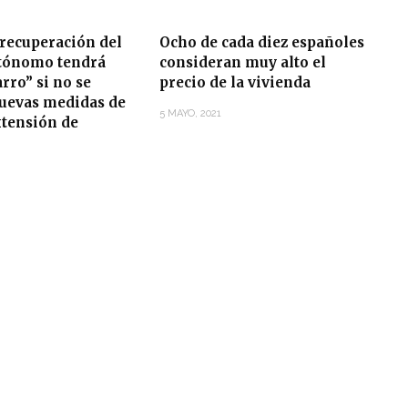
 recuperación del
Ocho de cada diez españoles
utónomo tendrá
consideran muy alto el
arro” si no se
precio de la vivienda
uevas medidas de
5 MAYO, 2021
xtensión de