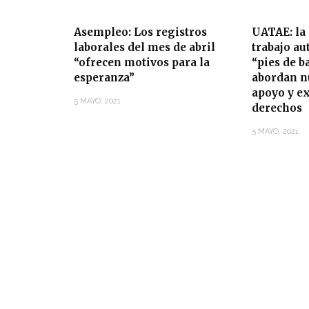
Asempleo: Los registros
UATAE: la
laborales del mes de abril
trabajo a
“ofrecen motivos para la
“pies de b
esperanza”
abordan n
apoyo y e
5 MAYO, 2021
derechos
5 MAYO, 2021