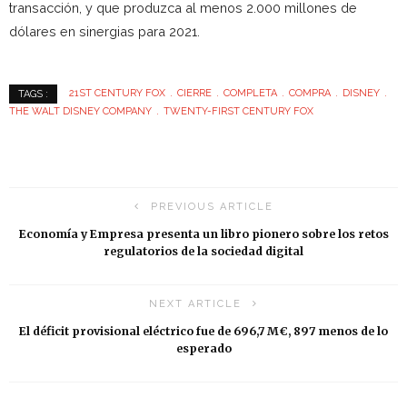
transacción, y que produzca al menos 2.000 millones de
dólares en sinergias para 2021.
21ST CENTURY FOX
CIERRE
COMPLETA
COMPRA
DISNEY
TAGS :
THE WALT DISNEY COMPANY
TWENTY-FIRST CENTURY FOX
PREVIOUS ARTICLE
Economía y Empresa presenta un libro pionero sobre los retos
regulatorios de la sociedad digital
NEXT ARTICLE
El déficit provisional eléctrico fue de 696,7 M€, 897 menos de lo
esperado