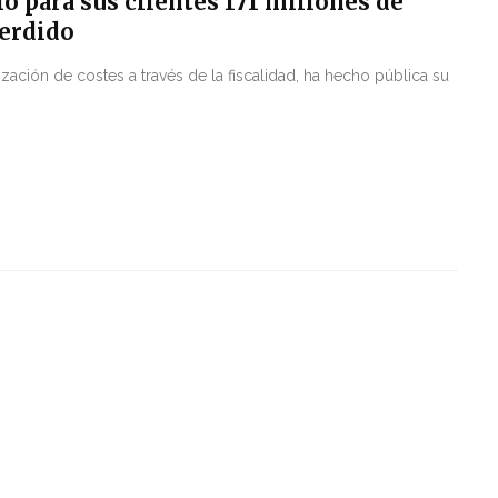
 para sus clientes 171 millones de
perdido
zación de costes a través de la fiscalidad, ha hecho pública su