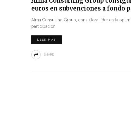
Alma Consulting Group consiguió
euros en subvenciones a fondo 
Alma Consulting Group, consultora líder en la optimi
participación
LEER MÁS
SHARE