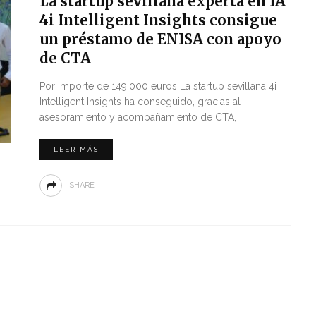
La startup sevillana experta en IA
4i Intelligent Insights consigue
un préstamo de ENISA con apoyo
de CTA
Por importe de 149.000 euros La startup sevillana 4i
Intelligent Insights ha conseguido, gracias al
asesoramiento y acompañamiento de CTA,
LEER MÁS
SHARE