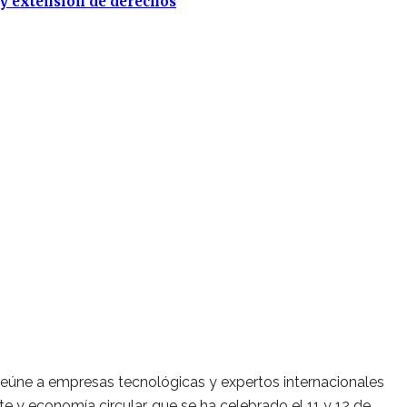
 y extensión de derechos
 reúne a empresas tecnológicas y expertos internacionales
nte y economía circular, que se ha celebrado el 11 y 12 de