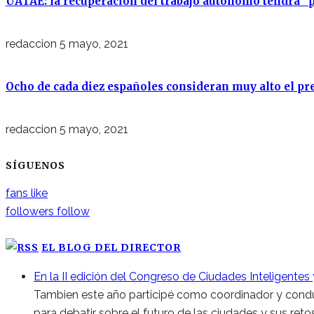
UATAE: la recuperación del trabajo autónomo tendrá “p
redaccion
5 mayo, 2021
Ocho de cada diez españoles consideran muy alto el pre
redaccion
5 mayo, 2021
SÍGUENOS
fans
like
followers
follow
EL BLOG DEL DIRECTOR
En la II edición del Congreso de Ciudades Inteligentes
Tambien este año participé como coordinador y conduct
para debatir sobre el futuro de las ciudades y sus retos