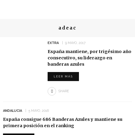
adeac
EXTRA
9 MAYO, 2017
España mantiene, por trigésimo año
consecutivo, su liderazgo en
banderas azules
LEER MÁS
SHARE
ANDALUCIA
5 MAYO, 2016
España consigue 686 Banderas Azules y mantiene su
primera posición en el ranking