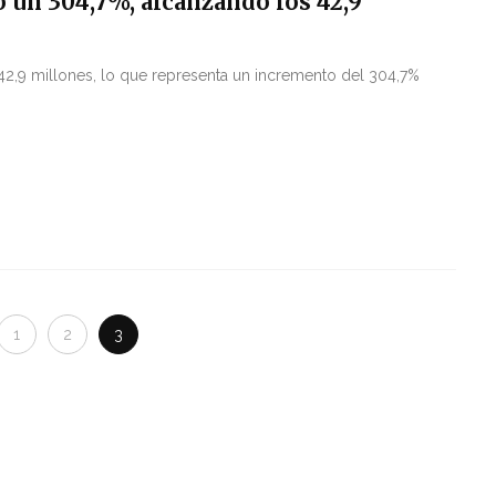
 un 304,7%, alcanzando los 42,9
 42,9 millones, lo que representa un incremento del 304,7%
1
2
3