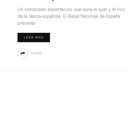
Un sofisticado espectáculo que aúna el ayer y el hoy
de la danza española El Ballet Nacional de España
presenta
LEER MÁS
SHARE