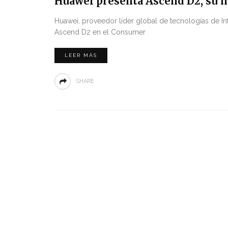
Huawei presenta Ascend D2, su n
Huawei, proveedor líder global de tecnologías de I
Ascend D2 en el Consumer
LEER MÁS
SHARE