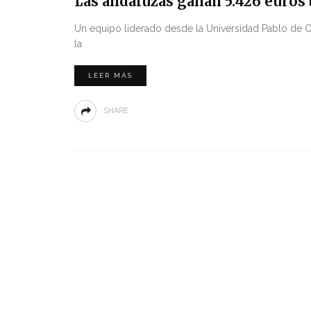
Las andaluzas ganan 5.426 euros
Un equipo liderado desde la Universidad Pablo de Olav
la
LEER MÁS
SHARE