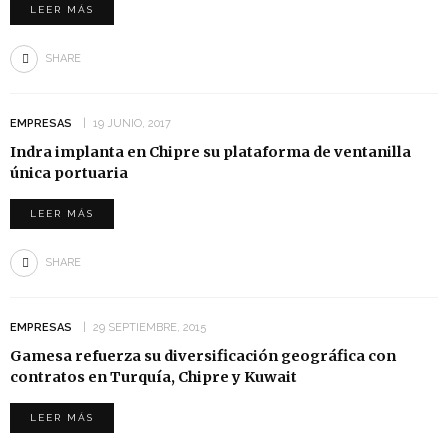
LEER MÁS
SHARE
EMPRESAS
19 JUNIO, 2017
Indra implanta en Chipre su plataforma de ventanilla
única portuaria
LEER MÁS
SHARE
EMPRESAS
29 SEPTIEMBRE, 2015
Gamesa refuerza su diversificación geográfica con
contratos en Turquía, Chipre y Kuwait
LEER MÁS