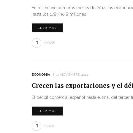
En los nueve primeros meses de 2014, las exportaci
hasta los 178.390,8 millones
LEER MÁS
SHARE
ECONOMIA
17 NOVIEMBRE, 2014
Crecen las exportaciones y el dé
El déficit comercial español hasta el final del terce
LEER MÁS
SHARE