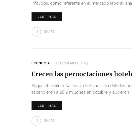
InfoJobs, como referente en el mercado laboral, an
LEER MÁS
SHARE
ECONOMIA
24 NOVIEMBRE, 2014
Crecen las pernoctaciones hotel
Según el Instituto Nacional de Estadística (INE) las
ascendieron a 26,2 millones en octubre y subieron
LEER MÁS
SHARE