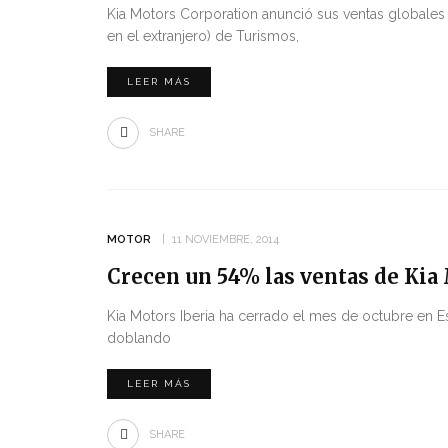
Kia Motors Corporation anunció sus ventas globales
en el extranjero) de Turismos,
LEER MÁS
SHARE
MOTOR
11 NOVIEMBRE, 2014
Crecen un 54% las ventas de Kia
Kia Motors Iberia ha cerrado el mes de octubre en 
doblando
LEER MÁS
SHARE