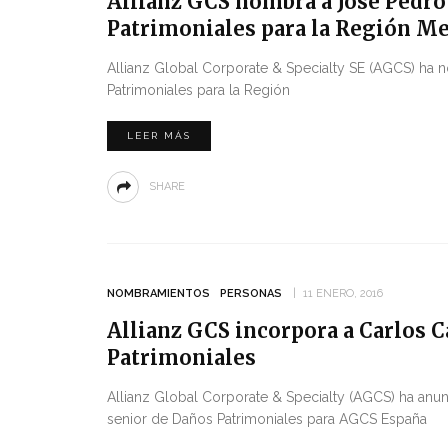
Allianz GCS nombra a José Pedro
Patrimoniales para la Región M
Allianz Global Corporate & Specialty SE (AGCS) ha
Patrimoniales para la Región
LEER MÁS
SHARE
NOMBRAMIENTOS
PERSONAS
11 ENERO, 2016
Allianz GCS incorpora a Carlos 
Patrimoniales
Allianz Global Corporate & Specialty (AGCS) ha anu
senior de Daños Patrimoniales para AGCS España