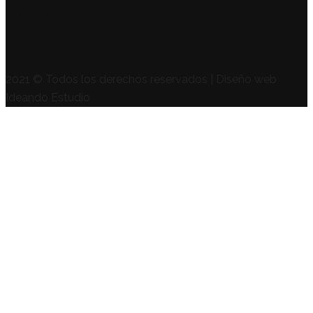
SÍGUENOS
2021 © Todos los derechos reservados | Diseño web
Ideando Estudio