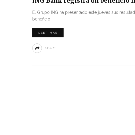
ING Bank registra un beneficio 
El Grupo ING ha presentado este jueves sus resultad
beneficio
LEER MÁS
SHARE