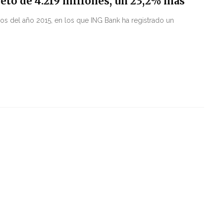
neto de 4.219 millones, un 23,2% más
os del año 2015, en los que ING Bank ha registrado un