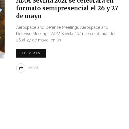
ADM Sevilla 2021 se celebrará en
formato semipresencial el 26 y 27
de mayo
Aerospace and Defense Meetings Aerospace and
Defense Meetings-ADM Sevilla 2021 se celebrará, del
26 al 27 de mayo, en un
LEER MÁS
SHARE