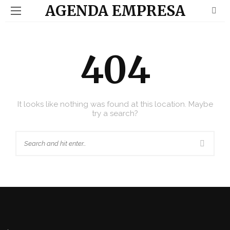
AGENDA EMPRESA
404
It looks like nothing was found at this location. Maybe
try a search?