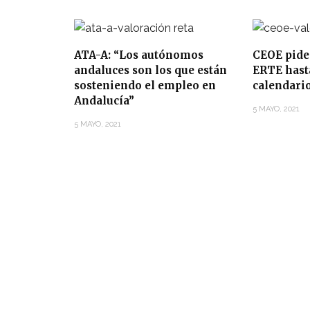
ATA-A: “Los autónomos
CEOE pide
andaluces son los que están
ERTE hasta
sosteniendo el empleo en
calendari
Andalucía”
5 MAYO, 2021
5 MAYO, 2021