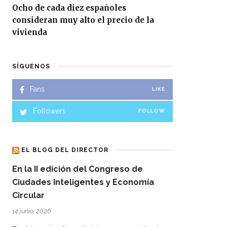
Ocho de cada diez españoles
ietudes y dudas generadas en el sector comercial y quiere
consideran muy alto el precio de la
 los clientes”. Para ello, se han tenido en cuenta las
vivienda
propuestas de asociaciones y sindicatos.
SÍGUENOS
l comprensión. “Esperamos que ayude a la concienciación,
ntre todos podremos hacer frente a la pandemia del
Fans
LIKE
uestro país”, ha señalado Méndez.
Followers
FOLLOW
ón, bebidas, productos y bienes de primera necesidad,
s, prensa y papelería, combustible para la automoción,
 comercio por Internet, telefónico o correspondencia,
EL BLOG DEL DIRECTOR
marzo, por el que se declara el estado de alarma para la
En la II edición del Congreso de
Ciudades Inteligentes y Economía
Circular
14 junio, 2026