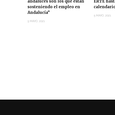
andaluces son los que están
ERTE hasta
sosteniendo el empleo en
calendari
Andalucía”
5 MAYO, 2021
5 MAYO, 2021