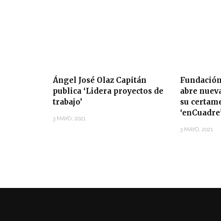
Ángel José Olaz Capitán
Fundación
publica ‘Lidera proyectos de
abre nuev
trabajo’
su certam
‘enCuadre
3 MAYO, 2021
3 MAYO, 2021