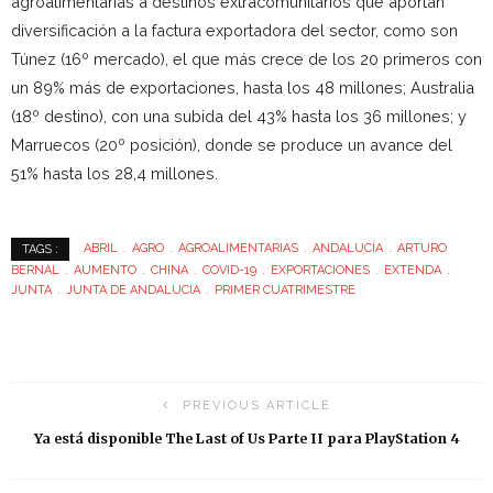
agroalimentarias a destinos extracomunitarios que aportan
diversificación a la factura exportadora del sector, como son
Túnez (16º mercado), el que más crece de los 20 primeros con
un 89% más de exportaciones, hasta los 48 millones; Australia
(18º destino), con una subida del 43% hasta los 36 millones; y
Marruecos (20º posición), donde se produce un avance del
51% hasta los 28,4 millones.
ABRIL
AGRO
AGROALIMENTARIAS
ANDALUCÍA
ARTURO
TAGS :
BERNAL
AUMENTO
CHINA
COVID-19
EXPORTACIONES
EXTENDA
JUNTA
JUNTA DE ANDALUCIA
PRIMER CUATRIMESTRE
PREVIOUS ARTICLE
Ya está disponible The Last of Us Parte II para PlayStation 4