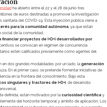
ación
ersidad
ha abierto entre el 22 y el 28 de junio tres
llones de euros destinadas a promover la investigación
is sanitaria del COVID-19. Esta inyección pública viene a
nterés para la comunidad autónoma
, ya que están
o social de la comunidad.
a financiar proyectos de I+D+i desarrollados por
ncentivos se convocan en régimen de concurrencia
natarios estén calificados previamente como agentes del
n en dos grandes modalidades: por un lado, la
generación
luza. En el primer caso, se pretende fomentar iniciativas de
encia en la frontera del conocimiento. Bajo esta
os singulares y tractores de I+D+i
, de desarrollo
ansversal.
te definida, están motivados por la
curiosidad científica
y
temente del horizonte temporal y ámbito de aplicación. Los