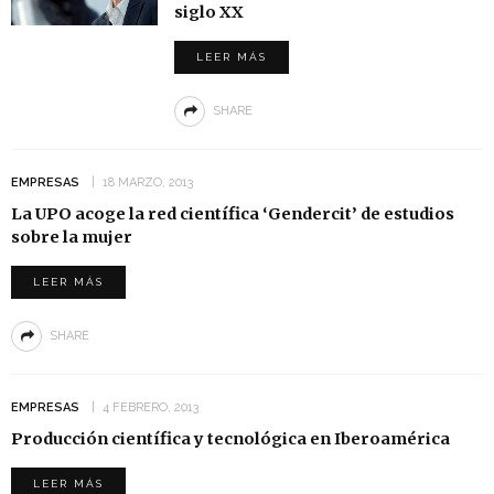
siglo XX
LEER MÁS
SHARE
EMPRESAS
18 MARZO, 2013
La UPO acoge la red científica ‘Gendercit’ de estudios
sobre la mujer
LEER MÁS
SHARE
EMPRESAS
4 FEBRERO, 2013
Producción científica y tecnológica en Iberoamérica
LEER MÁS