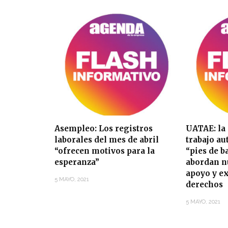
Asempleo: Los registros
UATAE: la
laborales del mes de abril
trabajo a
“ofrecen motivos para la
“pies de b
esperanza”
abordan n
apoyo y e
5 MAYO, 2021
derechos
5 MAYO, 2021