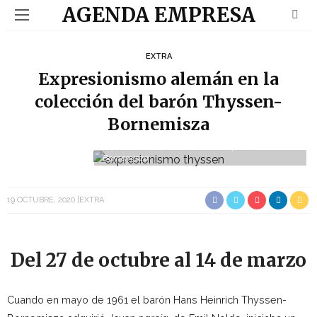
AGENDA EMPRESA
EXTRA
Expresionismo alemán en la
colección del barón Thyssen-
Bornemisza
Erich Heckel. Casa en Dangast (La casa blanca),
1908. Colección Carmen Thyssen-Bornemisza en
depósito en el Museo Nacional Thyssen-
Bornemisza
19 OCTUBRE, 2020
EXTRA
Del 27 de octubre al 14 de marzo
Cuando en mayo de 1961 el barón Hans Heinrich Thyssen-