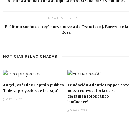
Acciona ampliará una autopista en Australia por 84 millones
NEXT ARTICLE
‘El último sueño del rey’, nueva novela de Francisco J. Bocero de la
Rosa
NOTICIAS RELACIONADAS
Ángel José Olaz Capitán publica
Fundación Atlantic Copper abre
‘Lidera proyectos de trabajo’
nueva convocatoria de su
certamen fotográfico
3 MAYO, 2021
‘enCuadre’
3 MAYO, 2021