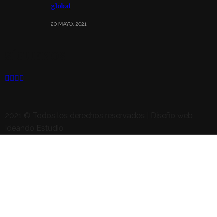
global
20 MAYO, 2021
SÍGUENOS
2021 © Todos los derechos reservados | Diseño web
Ideando Estudio