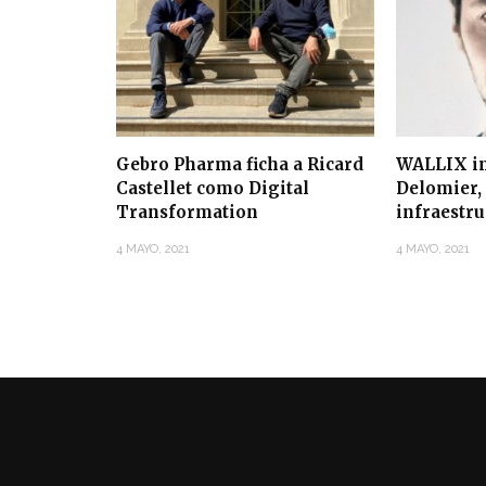
Gebro Pharma ficha a Ricard
WALLIX in
Castellet como Digital
Delomier, 
Transformation
infraestr
4 MAYO, 2021
4 MAYO, 2021