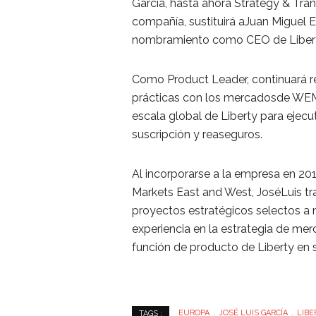
García, hasta ahora Strategy & Tra
compañía, sustituirá aJuan Miguel E
nombramiento como CEO de Libert
Como Product Leader, continuará re
prácticas con los mercadosde WEM
escala global de Liberty para ejecu
suscripción y reaseguros.
Al incorporarse a la empresa en 20
Markets East and West, JoséLuis trab
proyectos estratégicos selectos a ni
experiencia en la estrategia de merc
función de producto de Liberty en 
EUROPA
JOSÉ LUIS GARCÍA
LIBE
TAGS :