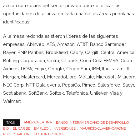
acción con socios del sector privado para solidificar las
oportunidades de alianza en cada una de las áreas prioritarias
identificadas.
A la mesa redonda asistieron líderes de las siguientes
empresas: AbInveb, AES, Amazon, AT&T, Banco Santander,
Bayer, BNP Paribas, Brookfield, Cabify, Cargill, Central America
Bottling Corporation, Cintra, Citibank, Coca-Cola FEMSA, Copa
Airlines, DOW, Engie, Google, Grupo Sura, IBM, Itaú Latam, JP
Morgan, Mastercard, MercadoLibre, MetLife, Microsoft, Millicom,
NEC Corp, NTT Data everis, PepsiCo, Pimco, Salesforce, Sacyr,
Scotiabank, SoftBank, Softtek, Telefónica, Unilever, Visa y
Walmart.
AMÉRICA LATINA
BANCO INTERAMERICANO DE DESARROLLO
TAGS :
BID
EL CARIBE
EMPLEO
INVERSIONES
MAURICIO CLAVER-CARONE
RECUPERACIÓN
SECTOR PRIVADO