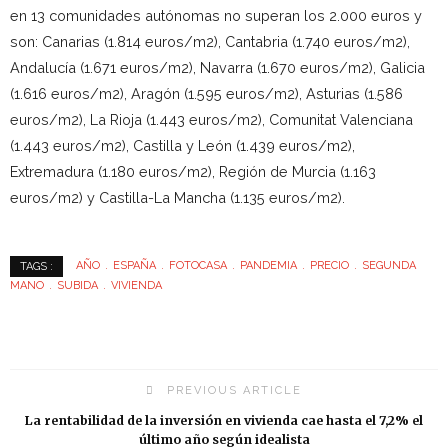
en 13 comunidades autónomas no superan los 2.000 euros y
son: Canarias (1.814 euros/m2), Cantabria (1.740 euros/m2),
Andalucía (1.671 euros/m2), Navarra (1.670 euros/m2), Galicia
(1.616 euros/m2), Aragón (1.595 euros/m2), Asturias (1.586
euros/m2), La Rioja (1.443 euros/m2), Comunitat Valenciana
(1.443 euros/m2), Castilla y León (1.439 euros/m2),
Extremadura (1.180 euros/m2), Región de Murcia (1.163
euros/m2) y Castilla-La Mancha (1.135 euros/m2).
AÑO
ESPAÑA
FOTOCASA
PANDEMIA
PRECIO
SEGUNDA
TAGS :
MANO
SUBIDA
VIVIENDA
PREVIOUS ARTICLE
La rentabilidad de la inversión en vivienda cae hasta el 7,2% el
último año según idealista