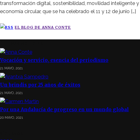
transformación digital, sostenibilidad, movilidad inteligente y
economía circular, que se ha celebrado el 11 y 12 de junio […]
EL BLOG DE ANNA CONTE
ÚLTIMAS NOTICIAS
Vocación y servicio, esencia del periodismo
21 MAYO, 2021
Un brindis por 25 años de éxitos
21 MAYO, 2021
Por una Andalucía de progreso en un mundo global
20 MAYO, 2021
SÍGUENOS