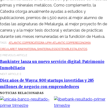
primas y minerales metálicos. Como complemento, la
Cátedra otorga anualmente ayudas a estudios y
publicaciones, premios de 1.500 euros al mejor alumno de
todas las asignaturas de Metalurgia, al mejor proyecto fin de
carrera y a la mejor tesis doctoral y estancias de prácticas
durante seis meses remuneradas en la fundición de Huelva.
TAGS :
ATLANTIC COPPER
CÁTEDRA UPM-ATLANTIC COPPER
ECONOMÍA
CIRCULAR
EIT RAWMATERIALS
MATERIALES
SOSTENIBLES
TALENTOS
PREVIOUS ARTICLE
Bankinter lanza un nuevo servicio digital: Patrimonio
Inmobiliario
NEXT ARTICLE
Diez años de Wayra: 800 startups invertidas y 285
millones de negocio con emprendedores
NOTICIAS RELACIONADAS