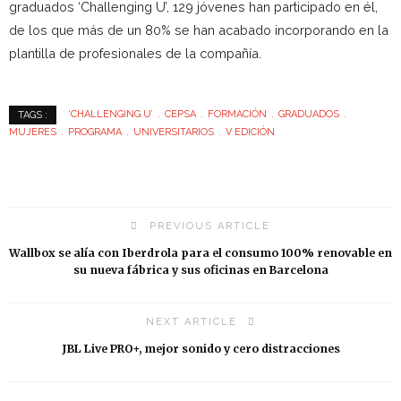
graduados ‘Challenging U’, 129 jóvenes han participado en él,
de los que más de un 80% se han acabado incorporando en la
plantilla de profesionales de la compañía.
‘CHALLENGING U’
CEPSA
FORMACIÓN
GRADUADOS
TAGS :
MUJERES
PROGRAMA
UNIVERSITARIOS
V EDICIÓN
PREVIOUS ARTICLE
Wallbox se alía con Iberdrola para el consumo 100% renovable en
su nueva fábrica y sus oficinas en Barcelona
NEXT ARTICLE
JBL Live PRO+, mejor sonido y cero distracciones