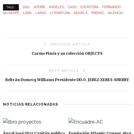
2012
ACERBI
ÁNGELES
CASO
ESCRITORA
FERNANDO
TAGS :
GIUSEPPE
LARA
LARGO
LITERATURA
NOVELA
PREMIO
SILENCIO
PREVIOUS ARTICLE
Carme Pinós y su colección OBJECTS
NEXT ARTICLE
Beltrán Domecq Williams Presidente DD.O. JEREZ-XERES-SHERRY
NOTICIAS RELACIONADAS
Ángel José Olaz Capitán publica
Fundación Atlantic Copper abre