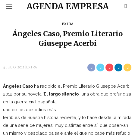
AGENDA EMPRESA
EXTRA
Ángeles Caso, Premio Literario
Giuseppe Acerbi
4 JULIO, 2012
EXTRA
Ángeles Caso
ha recibido el Premio Literario Giuseppe Acerbi
2012 por su novela
‘El largo silencio’
, una obra que profundiza
en la gue
rra civil española,
uno de los episodios más
terribles de nuestra histori
a reciente, y lo hace desde la mirada
de una serie de mujeres, muy distintas ent
re sí, que observan
un mismo y desolado paisaje ante el que no cabe más r
efugio