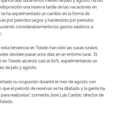
 quince días durante los meses de julio y agosto, ha ido
disposición una reserva tardía de las vacaciones en
 se ha experimentado un cambio en la forma de
rvas por períodos largos y haciéndolo por períodos
duciendo considerablemente los gastos relativos a
.
 esta tendencia en Toledo han sido las casas rurales,
les deciden pasar unos días en un entorno rural. El
al en Toledo alcanzó casi el 60%, experimentando un
les de julio y agosto.
entado su ocupación durante el mes de agosto con
o que el período de reservas se ha dilatado y la gente ha
ra realizarlas”, comenta José Luis Carrión, director de
 Toledo.