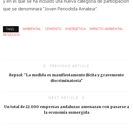
y en el que se ha incluido una nueva categoría de participación
que se denominará “Joven Periodista Amateur”.
AMBIENTAL
CEMENTO
ENERGÉTICA
IMPACTO AMBIENTAL
TAGS :
RESIDUOS
PREVIOUS ARTICLE
Repsol: "La medida es manifiestamente ilícita y gravemente
discriminatoria"
NEXT ARTICLE
Un total de 22.000 empresas andaluzas amenazan con pasarse a
la economía sumergida