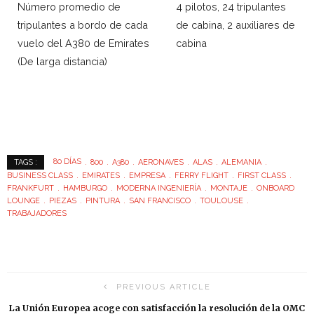
Número promedio de
4 pilotos, 24 tripulantes
tripulantes a bordo de cada
de cabina, 2 auxiliares de
vuelo del A380 de Emirates
cabina
(De larga distancia)
80 DÍAS
800
A380
AERONAVES
ALAS
ALEMANIA
TAGS :
BUSINESS CLASS
EMIRATES
EMPRESA
FERRY FLIGHT
FIRST CLASS
FRANKFURT
HAMBURGO
MODERNA INGENIERÍA
MONTAJE
ONBOARD
LOUNGE
PIEZAS
PINTURA
SAN FRANCISCO
TOULOUSE
TRABAJADORES
PREVIOUS ARTICLE
La Unión Europea acoge con satisfacción la resolución de la OMC