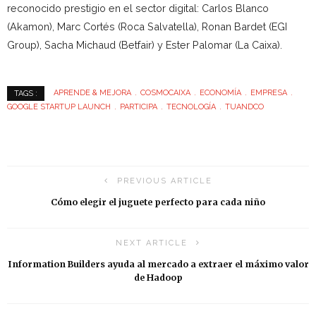
reconocido prestigio en el sector digital: Carlos Blanco
(Akamon), Marc Cortés (Roca Salvatella), Ronan Bardet (EGI
Group), Sacha Michaud (Betfair) y Ester Palomar (La Caixa).
APRENDE & MEJORA
COSMOCAIXA
ECONOMÍA
EMPRESA
TAGS :
GOOGLE STARTUP LAUNCH
PARTICIPA
TECNOLOGÍA
TUANDCO
PREVIOUS ARTICLE
Cómo elegir el juguete perfecto para cada niño
NEXT ARTICLE
Information Builders ayuda al mercado a extraer el máximo valor
de Hadoop