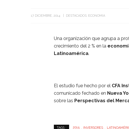
17 DICIEMBRE, 2014
DESTACADOS
ECONOMIA
Una organización que agrupa a pro
crecimiento del 2 % en la
economí
Latinoamérica
.
El estudio fue hecho por el
CFA Ins
comunicado fechado en
Nueva Yo
sobre las
Perspectivas del Merc
2015
INVERSORES
LATINOAMÉRI
TAGS :