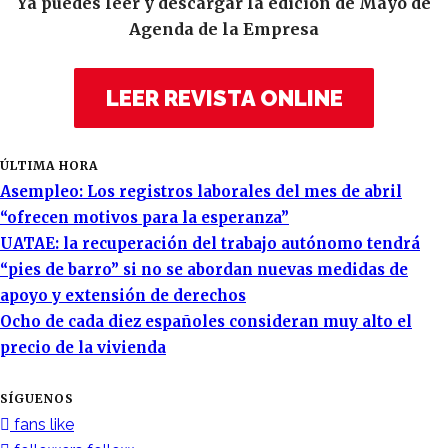
Ya puedes leer y descargar la edición de Mayo de
Agenda de la Empresa
LEER REVISTA ONLINE
ÚLTIMA HORA
Asempleo: Los registros laborales del mes de abril
“ofrecen motivos para la esperanza”
UATAE: la recuperación del trabajo autónomo tendrá
“pies de barro” si no se abordan nuevas medidas de
apoyo y extensión de derechos
Ocho de cada diez españoles consideran muy alto el
precio de la vivienda
SÍGUENOS
fans
like