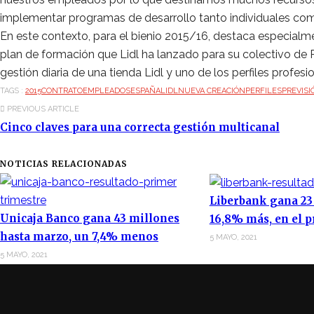
implementar programas de desarrollo tanto individuales como
En este contexto, para el bienio 2015/16, destaca especialme
plan de formación que Lidl ha lanzado para su colectivo de
gestión diaria de una tienda Lidl y uno de los perfiles profe
TAGS :
2015
CONTRATO
EMPLEADOS
ESPAÑA
LIDL
NUEVA CREACIÓN
PERFILES
PREVISI
PREVIOUS ARTICLE
Cinco claves para una correcta gestión multicanal
NOTICIAS RELACIONADAS
Liberbank gana 23
Unicaja Banco gana 43 millones
16,8% más, en el p
hasta marzo, un 7,4% menos
5 MAYO, 2021
5 MAYO, 2021