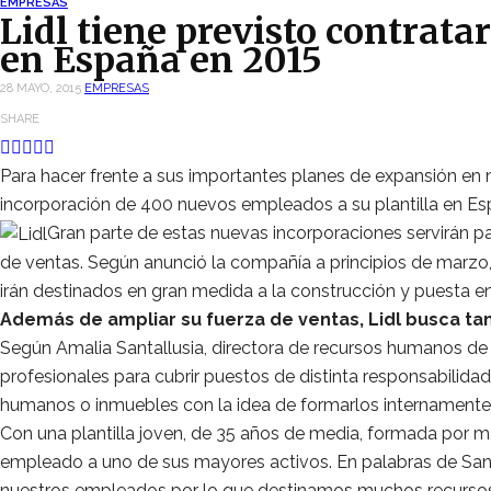
EMPRESAS
Lidl tiene previsto contrat
en España en 2015
28 MAYO, 2015
EMPRESAS
SHARE
Para hacer frente a sus importantes planes de expansión en nue
incorporación de 400 nuevos empleados a su plantilla en Es
Gran parte de estas nuevas incorporaciones servirán pa
de ventas. Según anunció la compañía a principios de marzo,
irán destinados en gran medida a la construcción y puesta 
Además de ampliar su fuerza de ventas, Lidl busca ta
Según Amalia Santallusia, directora de recursos humanos d
profesionales para cubrir puestos de distinta responsabilida
humanos o inmuebles con la idea de formarlos internamente p
Con una plantilla joven, de 35 años de media, formada por 
empleado a uno de sus mayores activos. En palabras de Sant
nuestros empleados por lo que destinamos muchos recursos a 