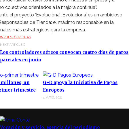
 colectivos orientados a la mejora continua”.
nte el proyecto ‘Evoluciona’. ‘Evoluciona’ es un ambicioso
 Responsables de Tienda: el máximo responsable en la
sionales más estratégicos para la empresa.
ÓN
PUESTOS
VENTAS
NEXT ARTICLE
Los controladores aéreos convocan cuatro días de paros
parciales en junio
 millones, un
G+D apoya la Iniciativa de Pagos
rimer trimestre
Europeos
4 MAYO, 2021
ÚLTIMAS NOTICIAS
Vocación y servicio, esencia del periodismo